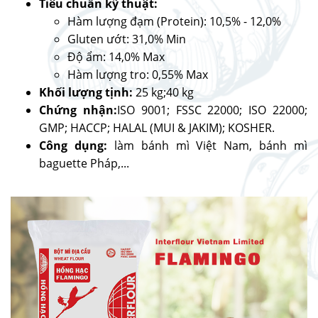
Tiêu chuẩn kỹ thuật:
Hàm lượng đạm (Protein): 10,5% - 12,0%
Gluten ướt: 31,0% Min
Độ ẩm: 14,0% Max
Hàm lượng tro: 0,55% Max
Khối lượng tịnh:
25 kg;
40 kg
Chứng nhận:
ISO 9001; FSSC 22000; ISO 22000;
GMP; HACCP; HALAL (MUI & JAKIM); KOSHER.
Công dụng:
làm bánh mì Việt Nam, bánh mì
baguette Pháp,...