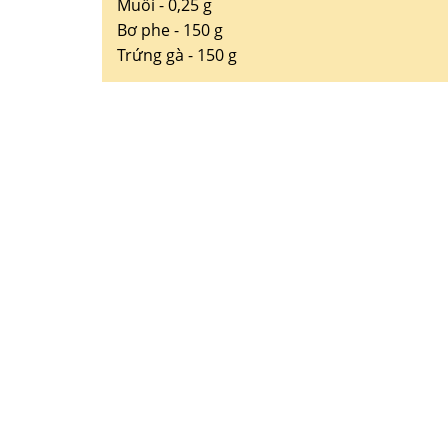
Muối - 0,25 g
Bơ phe - 150 g
Trứng gà - 150 g