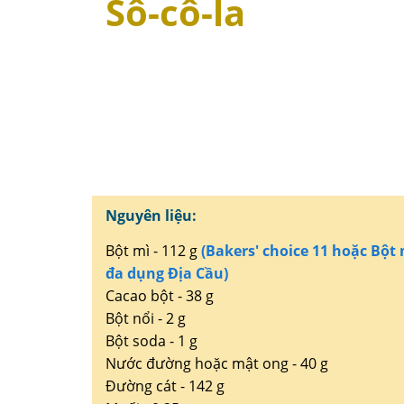
Sô-cô-la
Nguyên liệu
:
Bột mì - 112 g
(Bakers' choice 11 hoặc Bột 
đa dụng Địa Cầu)
Cacao bột - 38 g
Bột nổi - 2 g
Bột soda - 1 g
Nước đường hoặc mật ong - 40 g
Đường cát - 142 g