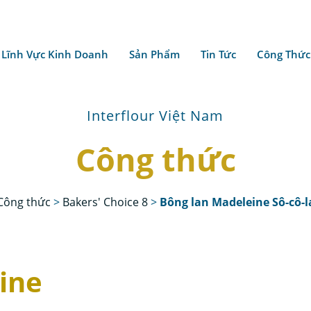
Lĩnh Vực Kinh Doanh
Sản Phẩm
Tin Tức
Công Thức
Interflour Việt Nam
Công thức
Công thức
>
Bakers' Choice 8
>
Bông lan Madeleine Sô-cô-l
ine