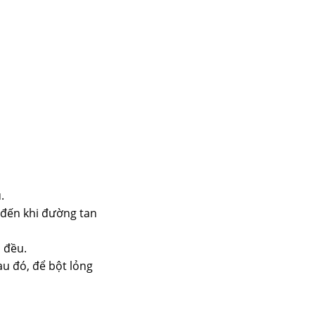
.
 đến khi đường tan
 đều.
au đó, để bột lỏng